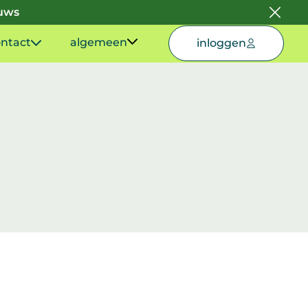
euws
ntact
algemeen
inloggen