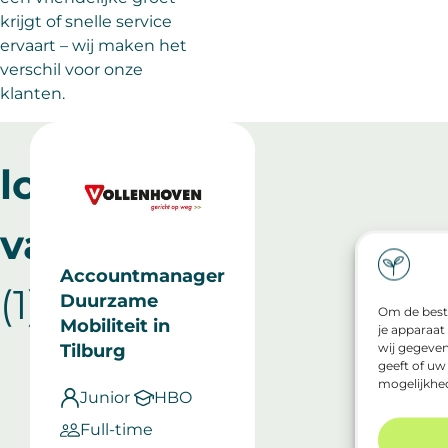
krijgt of snelle service
ervaart – wij maken het
verschil voor onze
klanten.
lopende
vacatures
Accountmanager
(1)
Duurzame
Om de beste
Mobiliteit
in
je apparaat
wij gegeven
Tilburg
geeft of uw
mogelijkhe
Junior
HBO
Full-time