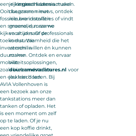
een rijke geschiedenis.
je inspireert. Lees actueel
impact kunnen maken.
Ooit begonnen met
duurzaam nieuws, ontdek
fossiele brandstoffen
nieuwe innovaties of vindt
en smeerolie, maar we
groene, duurzame
kijken altijd naar de
vacatures. Of professionals
toekomst. We
in duurzaamheid die het
investeren in
verschil willen én kunnen
duurzame
maken. Ontdek en ervaar
mobiliteitsoplossingen,
wat
zoals biobrandstoffen
duurzamevacatures.nl
voor
en elektrisch laden.
jou kan doen.
Bij
AVIA Vollenhoven is
een bezoek aan onze
tankstations meer dan
tanken of opladen. Het
is een moment om zelf
op te laden. Of je nu
een kop koffie drinkt,
een vriendelijke groet