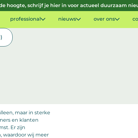
p de hoogte, schrijf je hier in voor actueel duurzaam ni
professional
nieuws
over ons
co
1)
lleen, maar in sterke
ers en klanten
t. Er zijn
, waardoor wij meer