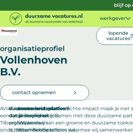
Doorgaan naar inhoud
blijf o
werkgever
lopende
(
vacatures
organisatieprofiel
Vollenhoven
B.V.
contact opnemen
AVIA Vollenhoven is
duurzaamheidsplatform
samen met relaties
Echte impact maak je niet a
een familiebedrijf uit
dat je inspireert
samenwerking. Samen met deze duurzame partn
Hét
Tilburg. Wij bestaan
professionele
bouwen wij aan een groene en duurzame toekoms
sinds 1895 en hebben
duurzaamheidsplatform dat
verschillende relaties waarmee wij samenwerken