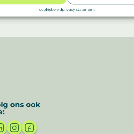
cookiebeleid
privacy statement
lg ons ook
a: