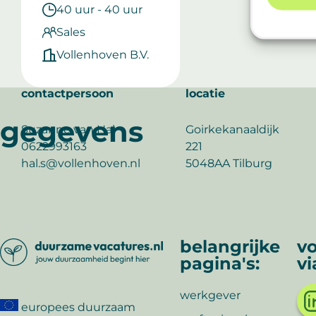
40 uur - 40 uur
Sales
Vollenhoven B.V.
contactpersoon
locatie
gegevens
Suzanne van Hal
Goirkekanaaldijk
0622993163
221
hal.s@vollenhoven.nl
5048AA Tilburg
belangrijke
vo
pagina's:
vi
werkgever
europees duurzaam