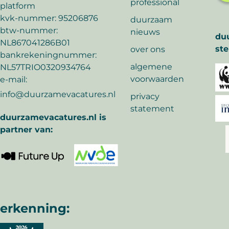
professional
platform
kvk-nummer: 95206876
duurzaam
btw-nummer:
nieuws
du
NL867041286B01
ste
over ons
bankrekeningnummer:
algemene
NL57TRIO0320934764
voorwaarden
e-mail:
info@duurzamevacatures.nl
privacy
statement
duurzamevacatures.nl is
partner van:
erkenning: