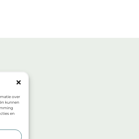
rmatie over
eën kunnen
temming
cties en