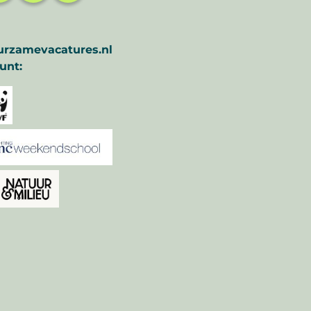
urzamevacatures.nl
unt: