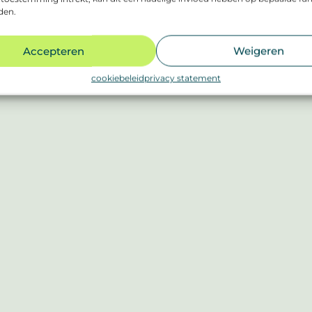
den.
Accepteren
Weigeren
cookiebeleid
privacy statement