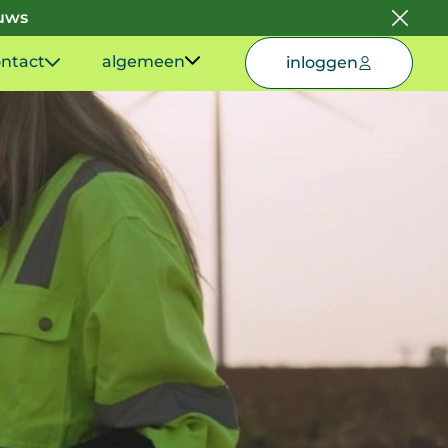
euws
ntact
algemeen
inloggen