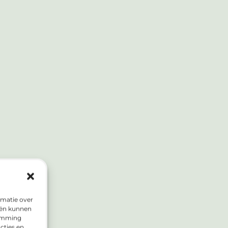
rmatie over
eën kunnen
temming
cties en