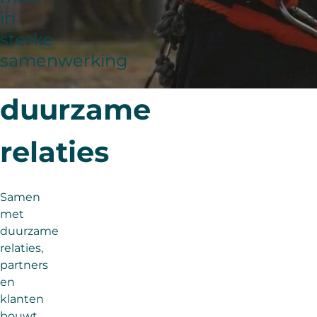
in
sterke
samenwerking
duurzame
relaties
Samen
met
duurzame
relaties,
partners
en
klanten
bouwt