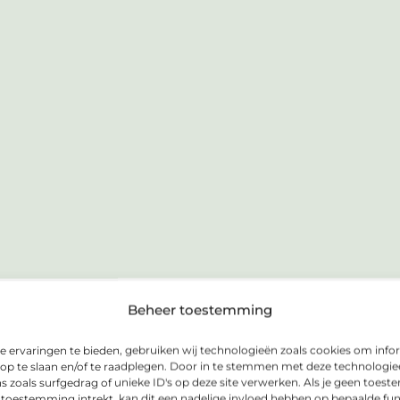
Beheer toestemming
 ervaringen te bieden, gebruiken wij technologieën zoals cookies om info
 op te slaan en/of te raadplegen. Door in te stemmen met deze technologi
s zoals surfgedrag of unieke ID's op deze site verwerken. Als je geen toes
 toestemming intrekt, kan dit een nadelige invloed hebben op bepaalde fun