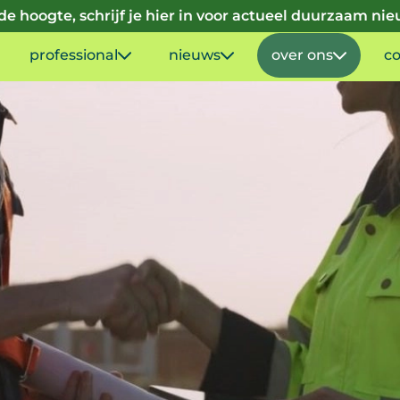
p de hoogte, schrijf je hier in voor actueel duurzaam ni
professional
nieuws
over ons
co