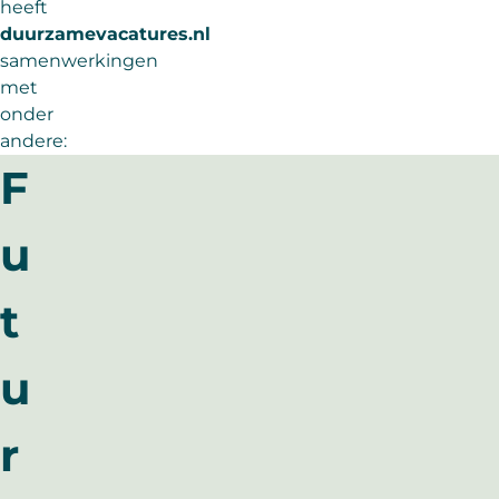
heeft
duurzamevacatures.nl
samenwerkingen
met
onder
andere:
F
u
t
u
r