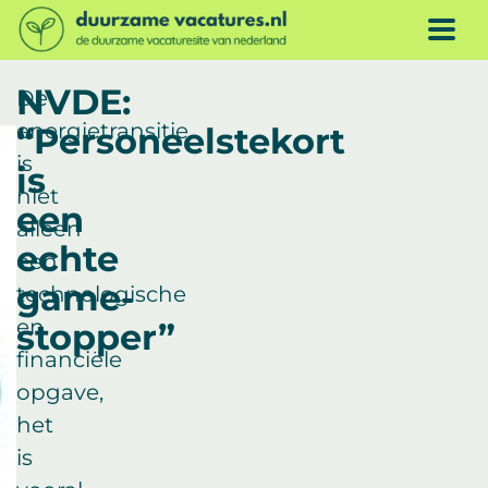
Doorgaan naar inhoud
ME
NVDE:
De
energietransitie
“Personeelstekort
is
is
niet
een
alleen
echte
een
game-
technologische
en
stopper”
financiële
opgave,
het
is