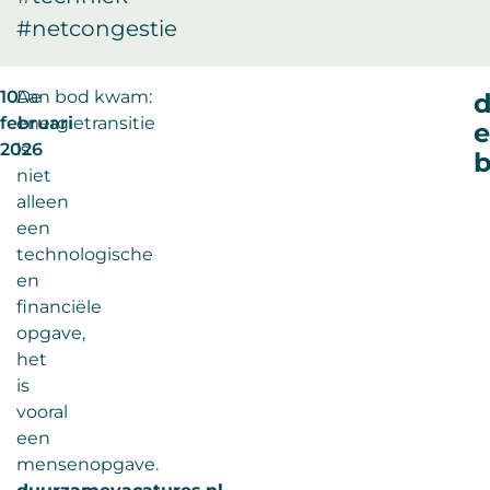
#netcongestie
10
De
Aan bod kwam:
d
februari
energietransitie
2026
is
b
niet
alleen
een
technologische
en
financiële
opgave,
het
is
vooral
een
mensenopgave.