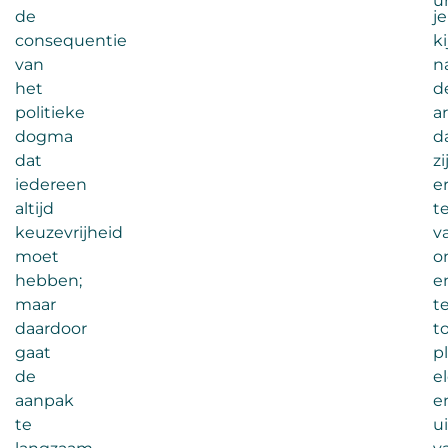
u
de
je
consequentie
ki
van
n
het
d
politieke
a
dogma
d
dat
zi
iedereen
e
altijd
t
keuzevrijheid
v
moet
o
hebben;
e
maar
t
daardoor
t
gaat
p
de
e
aanpak
e
te
u