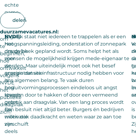
echte
game-
stopper”.
delen
duurzamevacatures.nl:
NVDE:
Tegelijk staat niet iedereen te trappelen als er een
d
N
om
Het
hoogspanningsleiding, onderstation of zonnepark
w
V
te
draagvlak
om de hoek gepland wordt. Soms helpt het als
z
d
beginnen,
voor
mensen de mogelijkheid krijgen mede-eigenaar te
d
s
hoe
de
worden. Maar uiteindelijk moet ook het besef
g
t
ontwikkelt
energietransitie
groeien dat we infrastructuur nodig hebben voor
k
n
volgens
is
ons algemeen belang. Te vaak duren
w
b
NVDE
nog
besluitvormingsprocessen eindeloos uit angst
b
in
het
steeds
knopen door te hakken of door een vermeend
s
e
publieke
groot.
gebrek aan draagvlak. Van een lang proces wordt
o
draagvlak
De
een besluit niet altijd beter. Burgers én bedrijven
is
zich?
motivatie
willen ook daadkracht en weten waar ze aan toe
b
verschuift
zijn.
Zi
deels
h