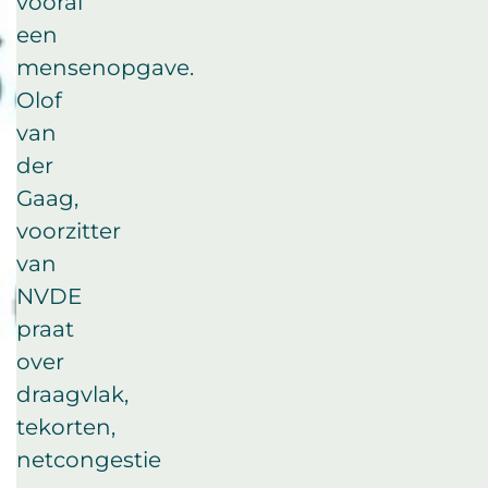
vooral
een
mensenopgave.
Olof
van
der
Gaag,
voorzitter
van
NVDE
praat
over
draagvlak,
tekorten,
netcongestie