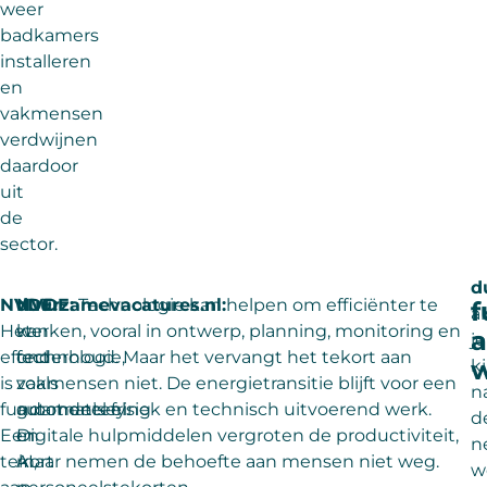
weer
badkamers
installeren
en
vakmensen
verdwijnen
daardoor
uit
de
sector.
d
NVDE:
duurzamevacatures.nl:
NVDE:
Technologie kan helpen om efficiënter te
f
al
Het
kan
werken, vooral in ontwerp, planning, monitoring en
a
je
effect
technologie,
onderhoud. Maar het vervangt het tekort aan
w
ki
is
zoals
vakmensen niet. De energietransitie blijft voor een
n
fundamenteel.
automatisering
groot deel fysiek en technisch uitvoerend werk.
d
Een
en
Digitale hulpmiddelen vergroten de productiviteit,
n
tekort
AI,
maar nemen de behoefte aan mensen niet weg.
w