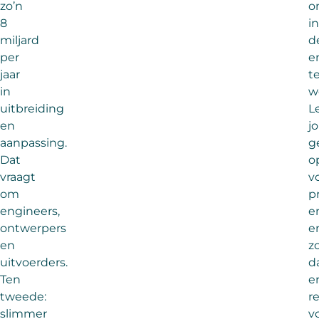
zo’n
o
8
in
miljard
d
per
e
jaar
t
in
w
uitbreiding
L
en
j
aanpassing.
g
Dat
o
vraagt
v
om
p
engineers,
e
ontwerpers
e
en
z
uitvoerders.
d
Ten
e
tweede:
r
slimmer
v