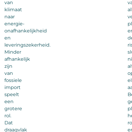
van
v
klimaat
a
naar
v
energie-
p
onafhankelijkheid
e
en
d
leveringszekerheid.
r
Minder
s
afhankelijk
n
zijn
al
van
o
fossiele
e
import
a
speelt
B
een
g
grotere
p
rol.
h
Dat
r
draagvlak
e