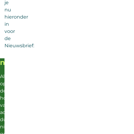
je
nu
hieronder
in
voor
de
Nieuwsbrief:
nieuwsbrief
Altijd
op
de
hoogte
van
actueel
duurzaam
nieuws,
groene