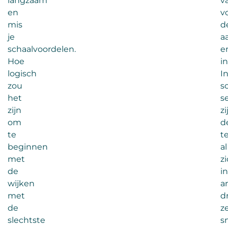
langzaam
v
en
v
mis
d
je
a
schaalvoordelen.
e
Hoe
in
logisch
I
zou
s
het
s
zijn
zi
om
d
te
t
beginnen
al
met
z
de
in
wijken
a
met
d
de
z
slechtste
s