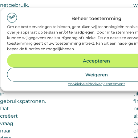
netgebruik.
w
Daarvoor
is.
Beheer toestemming
is
V
Om de beste ervaringen te bieden, gebruiken wij technologieën zoals 
vergaande
o
over je apparaat op te slaan en/of te raadplegen. Door in te stemmen
digitalisering
d
kunnen wij gegevens zoals surfgedrag of unieke ID's op deze site verwe
nodig.
w
toestemming geeft of uw toestemming intrekt, kan dit een nadelige i
bepaalde functies en mogelijkheden.
We
v
moeten
t
Accepteren
veel
b
beter
B
Weigeren
inzicht
vi
cookiebeleid
privacy statement
krijgen
e
in
ti
gebruikspatronen.
f
Dat
p
creëert
al
vraag
b
naar
of