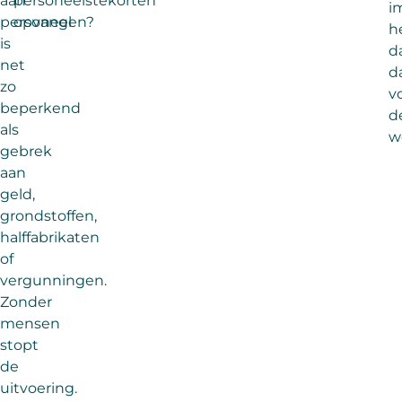
aan
personeelstekorten
i
personeel
opvangen?
h
is
d
net
d
zo
v
beperkend
d
als
w
gebrek
aan
geld,
grondstoffen,
halffabrikaten
of
vergunningen.
Zonder
mensen
stopt
de
uitvoering.