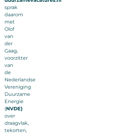
duurzamevacatures.nl
sprak
daarom
met
Olof
van
der
Gaag,
voorzitter
van
de
Nederlandse
Vereniging
Duurzame
Energie
(
NVDE)
over
draagvlak,
tekorten,