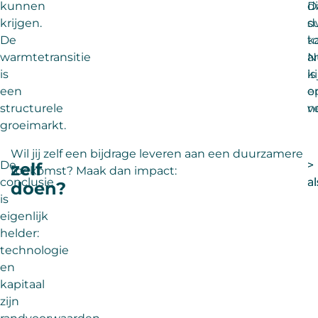
kunnen
D
di
krijgen.
d
s
De
t
k
warmtetransitie
a
N
is
k
is
een
e
o
structurele
v
n
groeimarkt.
Wil jij zelf een bijdrage leveren aan een duurzamere
De
>
>
zelf
toekomst? Maak dan impact:
conclusie
a
a
doen?
is
eigenlijk
helder:
technologie
en
kapitaal
zijn