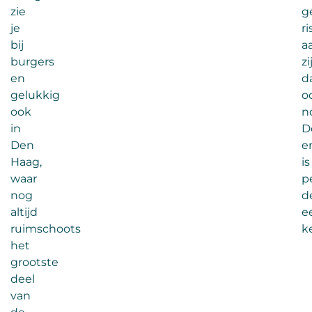
zie
g
je
ri
bij
a
burgers
zi
en
d
gelukkig
o
ook
n
in
D
Den
e
Haag,
is
waar
p
nog
de
altijd
e
ruimschoots
k
het
grootste
deel
van