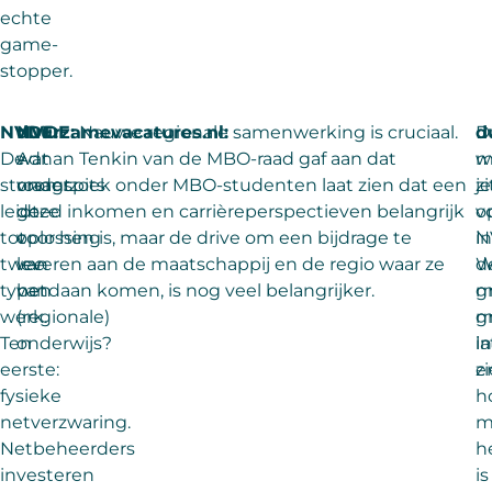
echte
game-
stopper.
NVDE:
duurzamevacatures.nl:
NVDE:
Nauwe regionale samenwerking is cruciaal.
D
d
De
wat
Adnan Tenkin van de MBO-raad gaf aan dat
m
w
stroomspits
vraagt
onderzoek onder MBO-studenten laat zien dat een
je
zi
leidt
deze
goed inkomen en carrièreperspectieven belangrijk
o
v
tot
oplossing
voor hen is, maar de drive om een bijdrage te
i
N
twee
van
leveren aan de maatschappij en de regio waar ze
W
d
typen
het
vandaan komen, is nog veel belangrijker.
m
g
werk.
(regionale)
m
g
Ten
onderwijs?
l
in
eerste:
z
e
fysieke
h
netverzwaring.
m
Netbeheerders
h
investeren
is