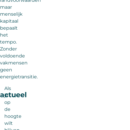
randvoorwaarden
maar
menselijk
kapitaal
bepaalt
het
tempo.
Zonder
voldoende
vakmensen
geen
energietransitie.
Als
actueel
je
op
de
hoogte
wilt