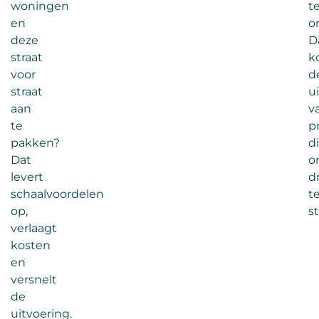
woningen
t
en
o
deze
D
straat
k
voor
d
straat
u
aan
v
te
p
pakken?
d
Dat
o
levert
d
schaalvoordelen
t
op,
s
verlaagt
kosten
en
versnelt
de
uitvoering.