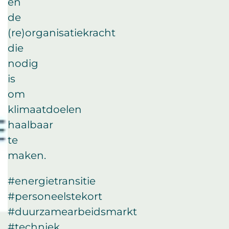
en
de
(re)organisatiekracht
die
nodig
is
om
klimaatdoelen
haalbaar
te
maken.
#energietransitie
#personeelstekort
#duurzamearbeidsmarkt
#techniek