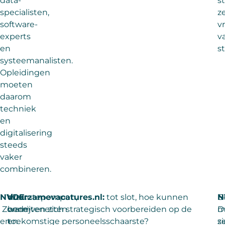
data-
st
specialisten,
z
software-
vr
experts
v
en
s
systeemanalisten.
Opleidingen
moeten
daarom
techniek
en
digitalisering
steeds
vaker
combineren.
NVDE:
Warmtepompen,
duurzamevacatures.nl:
tot slot, hoe kunnen
N
B
Zonne-
warmtenetten
bedrijven zich strategisch voorbereiden op de
D
m
en
en
toekomstige personeelsschaarste?
s
z