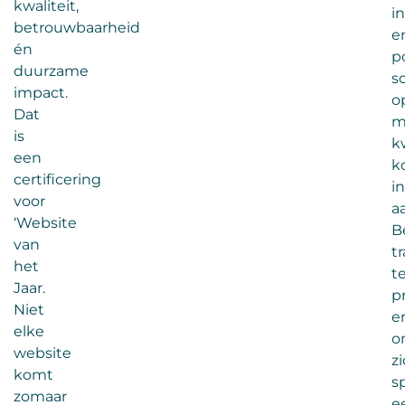
kwaliteit,
i
betrouwbaarheid
e
én
po
duurzame
s
impact.
o
Dat
m
is
kw
een
k
certificering
in
voor
a
‘Website
B
van
t
het
t
Jaar.
p
Niet
e
elke
o
website
z
komt
s
zomaar
e