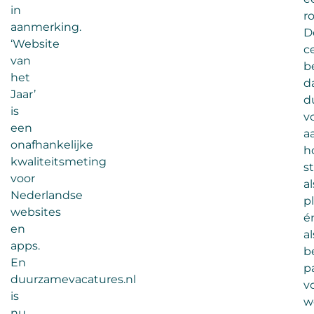
in
ro
aanmerking.
D
‘Website
ce
van
b
het
d
Jaar’
d
is
v
een
a
onafhankelijke
h
kwaliteitsmeting
s
voor
al
Nederlandse
p
websites
é
en
al
apps.
b
En
p
duurzamevacatures.nl
v
is
w
nu