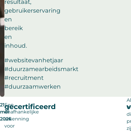
resultaat,
gebruikerservaring
en
bereik
en
inhoud.
#websitevanhetjaar
#duurzamearbeidsmarkt
#recruitment
#duurzaamwerken
A
21
Een
gecertificeerd
v
w
mei
onafhankelijke
d
2026
erkenning
p
voor
zi