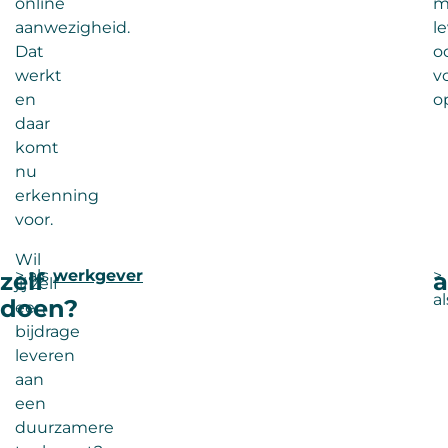
online
m
aanwezigheid.
l
Dat
o
werkt
v
en
o
daar
komt
nu
erkenning
voor.
Wil
> als
werkgever
>
zelf
a
jij zelf
a
doen?
een
bijdrage
leveren
aan
een
duurzamere