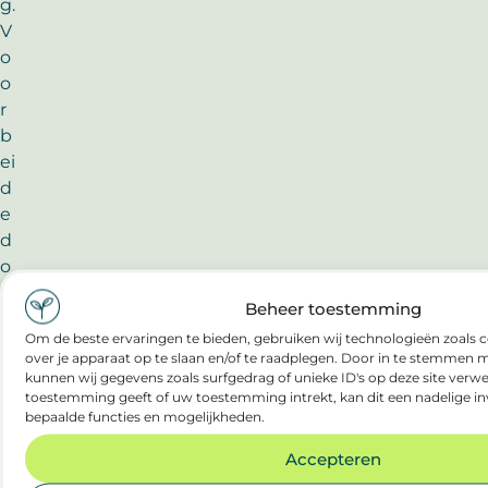
g.
V
o
o
r
b
ei
d
e
d
o
el
Beheer toestemming
g
Om de beste ervaringen te bieden, gebruiken wij technologieën zoals 
r
over je apparaat op te slaan en/of te raadplegen. Door in te stemmen
o
kunnen wij gegevens zoals surfgedrag of unieke ID's op deze site verwe
e
toestemming geeft of uw toestemming intrekt, kan dit een nadelige i
bepaalde functies en mogelijkheden.
p
e
Accepteren
n,