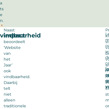
a
ts
e
n.
Naast
P
L
vindbaarheid
impact
techniek
k
m
beoordeelt
s
o
‘Website
v
w
van
b
d
het
v
ce
Jaar’
w
j
ook
m
o
vindbaarheid.
m
q
Daarbij
i
v
telt
E
niet
s
alleen
m
traditionele
o