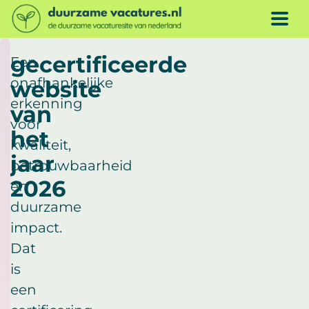
Doorgaan naar inhoud
ME
gecertificeerde
Een
onafhankelijke
website
erkenning
van
voor
het
kwaliteit,
jaar
betrouwbaarheid
2026
én
duurzame
impact.
Dat
is
een