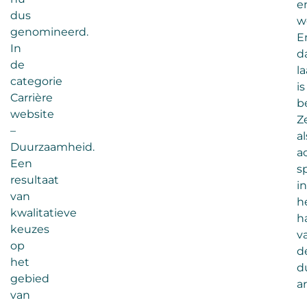
e
dus
w
genomineerd.
E
In
d
de
l
categorie
is
Carrière
b
website
Z
–
al
Duurzaamheid.
a
Een
s
resultaat
in
van
h
kwalitatieve
h
keuzes
v
op
d
het
d
gebied
a
van