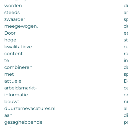
worden
d
steeds
a
zwaarder
s
meegewogen.
d
Door
e
hoge
s
kwalitatieve
c
content
ro
te
in
combineren
d
met
s
actuele
D
arbeidsmarkt-
ce
informatie
o
bouwt
n
duurzamevacatures.nl
a
aan
d
gezaghebbende
p