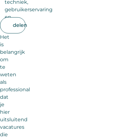
techniek,
gebruikerservaring
en
inhoud.
delen
Het
is
belangrijk
om
te
weten
als
professional
dat
je
hier
uitsluitend
vacatures
die