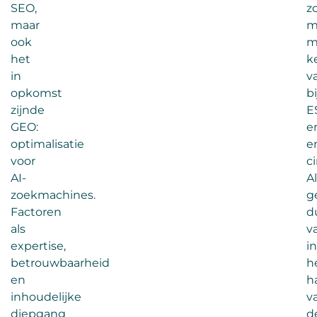
SEO,
z
maar
m
ook
m
het
k
in
v
opkomst
b
zijnde
E
GEO:
e
optimalisatie
e
voor
ci
AI-
A
zoekmachines.
g
Factoren
d
als
v
expertise,
in
betrouwbaarheid
h
en
h
inhoudelijke
v
diepgang
d