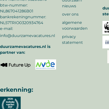
duurzaam
btw-nummer:
nieuws
du
NL867041286B01
ste
over ons
bankrekeningnummer:
algemene
NL57TRIO0320934764
voorwaarden
e-mail:
info@duurzamevacatures.nl
privacy
statement
duurzamevacatures.nl is
partner van:
erkenning: