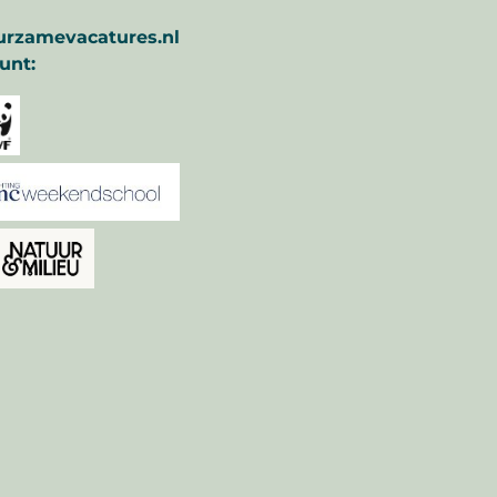
urzamevacatures.nl
unt: