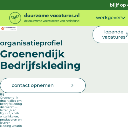
Doorgaan naar inhoud
blijf o
werkgever
lopende
(
vacatures
organisatieprofiel
Groenendijk
Bedrijfskleding
contact opnemen
Bij
Groenendijk
draait alles om
bedrijfskleding
die werkt —
letterlijk én
figuurlijk. We
ontwikkelen,
produceren en
leveren
kleding waarin