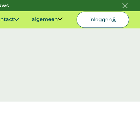
euws
ntact
algemeen
inloggen