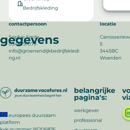
Bedrijfskleding
contactpersoon
locatie
gegevens
Sophie Smits
Carrosserie
0348791079
5
info@groenendijkbedrijfskledi
3445BC
ng.nl
Woerden
belangrijke
vo
pagina's:
vi
werkgever
europees duurzaam
professional
platform
kvk-nummer: 95206876