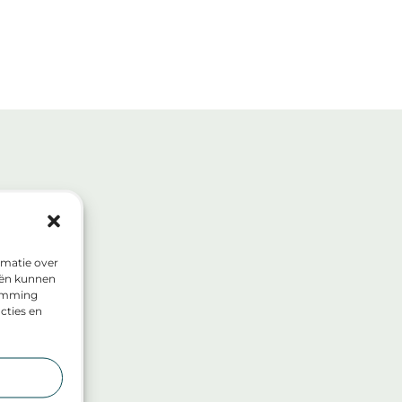
rmatie over
eën kunnen
temming
cties en