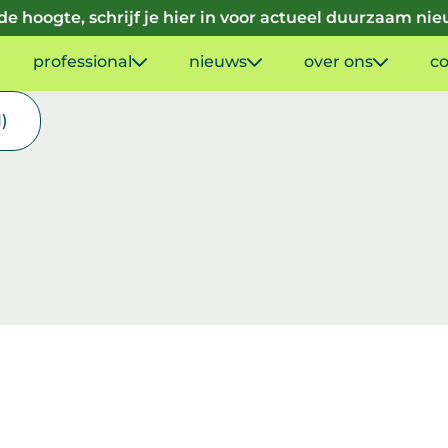
p de hoogte, schrijf je hier in voor actueel duurzaam ni
professional
nieuws
over ons
co
1)