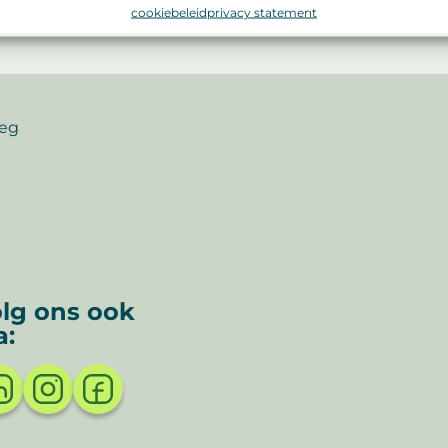
cookiebeleid
privacy statement
weg
lg ons ook
a: