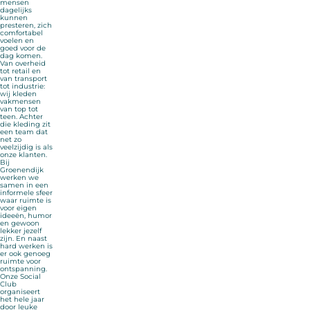
mensen
dagelijks
kunnen
presteren, zich
comfortabel
voelen en
goed voor de
dag komen.
Van overheid
tot retail en
van transport
tot industrie:
wij kleden
vakmensen
van top tot
teen. Achter
die kleding zit
een team dat
net zo
veelzijdig is als
onze klanten.
Bij
Groenendijk
werken we
samen in een
informele sfeer
waar ruimte is
voor eigen
ideeën, humor
en gewoon
lekker jezelf
zijn. En naast
hard werken is
er ook genoeg
ruimte voor
ontspanning.
Onze Social
Club
organiseert
het hele jaar
door leuke