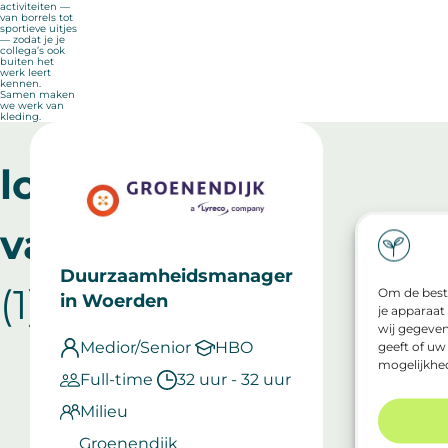
activiteiten —
van borrels tot
sportieve uitjes
— zodat je je
collega’s ook
buiten het
werk leert
kennen.
Samen maken
we werk van
kleding.
lopende
vacatures
Duurzaamheidsmanager
(1)
Om de beste
in Woerden
je apparaat
wij gegeven
Medior/Senior
HBO
geeft of uw
mogelijkhe
Full-time
32 uur - 32 uur
Milieu
Groenendijk