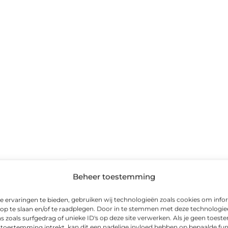
Beheer toestemming
 ervaringen te bieden, gebruiken wij technologieën zoals cookies om info
 op te slaan en/of te raadplegen. Door in te stemmen met deze technologi
s zoals surfgedrag of unieke ID's op deze site verwerken. Als je geen toes
 toestemming intrekt, kan dit een nadelige invloed hebben op bepaalde fun