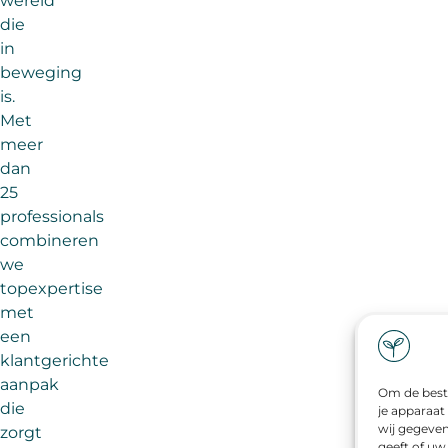
wereld
die
in
beweging
is.
Met
meer
dan
25
professionals
combineren
we
topexpertise
met
een
klantgerichte
aanpak
Om de beste
die
je apparaat
wij gegeven
zorgt
geeft of uw