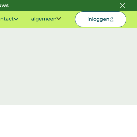
euws
ntact
algemeen
inloggen