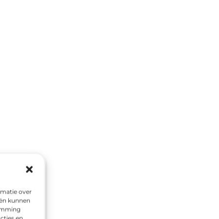
rmatie over
eën kunnen
temming
cties en