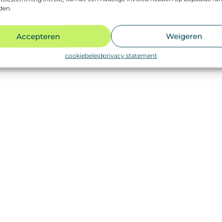
den.
Accepteren
Weigeren
cookiebeleid
privacy statement