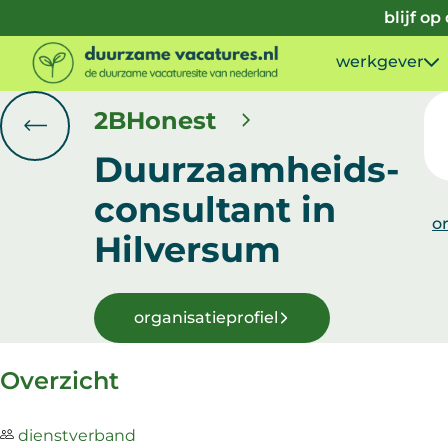
Doorgaan naar inhoud
blijf o
werkgever
2BHonest
Duurzaamheids-
consultant
in
or
Hilversum
organisatieprofiel
Overzicht
dienstverband