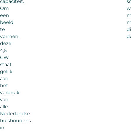
capaciteit.
s
Om
w
een
m
beeld
m
te
di
vormen,
d
deze
4,5
GW
staat
gelijk
aan
het
verbruik
van
alle
Nederlandse
huishoudens
in