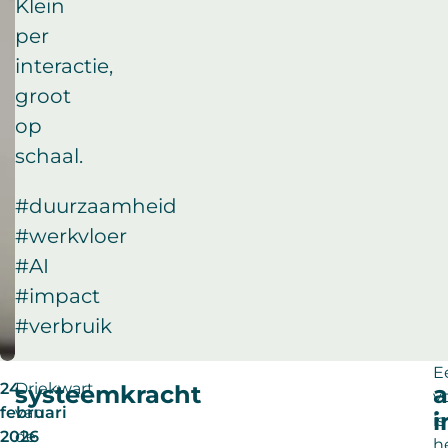
Klein
per
interactie,
groot
op
schaal.
#duurzaamheid
#werkvloer
#AI
#impact
#verbruik
E
24
Driekwart
systeemkracht
a
v
februari
van
i
is
2026
de
h