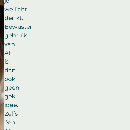
je
wellicht
denkt.
Bewuster
gebruik
van
AI
is
dan
ook
geen
gek
idee.
Zelfs
één