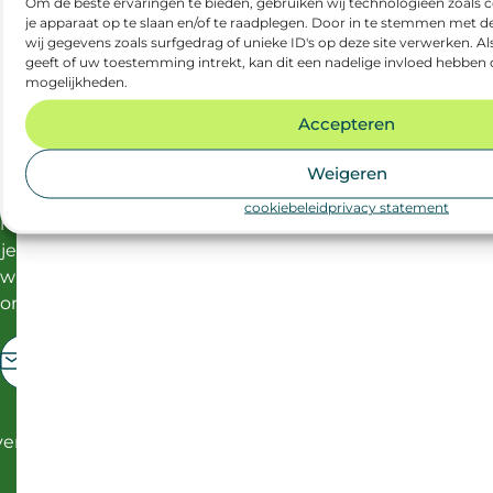
Om de beste ervaringen te bieden, gebruiken wij technologieën zoals 
Vul
je apparaat op te slaan en/of te raadplegen. Door in te stemmen met 
je
wij gegevens zoals surfgedrag of unieke ID's op deze site verwerken. 
geeft of uw toestemming intrekt, kan dit een nadelige invloed hebben 
e-
mogelijkheden.
mailadres
in
Accepteren
en
kies
Weigeren
welke
cookiebeleid
privacy statement
nieuwsbrief
je
wilt
ontvangen:
E-mailadres
*
Welk nieuws wil je ontvangen?
*
er
Professional