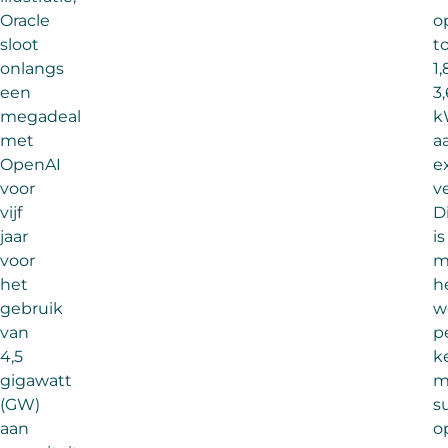
Oracle
o
sloot
t
onlangs
1,
een
3,
megadeal
k
met
a
OpenAI
e
voor
v
vijf
D
jaar
is
voor
m
het
h
gebruik
w
van
p
4,5
k
gigawatt
m
(GW)
s
aan
o