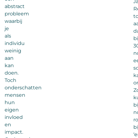
J
abstract
R
probleem
t
waarbij
a
je
d
als
bi
individu
3
weinig
n
aan
e
kan
s
doen.
k
Toch
o
onderschatten
Z
mensen
k
hun
b
eigen
n
invloed
r
en
b
impact.
‘