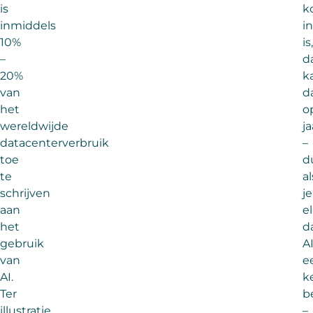
is
k
inmiddels
i
10%
is,
–
d
20%
k
van
d
het
o
wereldwijde
j
datacenterverbruik
–
toe
d
te
al
schrijven
je
aan
e
het
d
gebruik
A
van
e
AI.
k
Ter
b
illustratie,
–