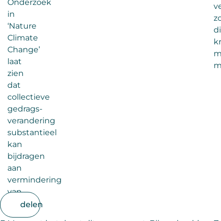
Onderzoek
v
in
z
‘Nature
d
Climate
k
Change’
m
laat
m
zien
dat
collectieve
gedrags-
verandering
substantieel
kan
bijdragen
aan
vermindering
van
uitstoot.
delen