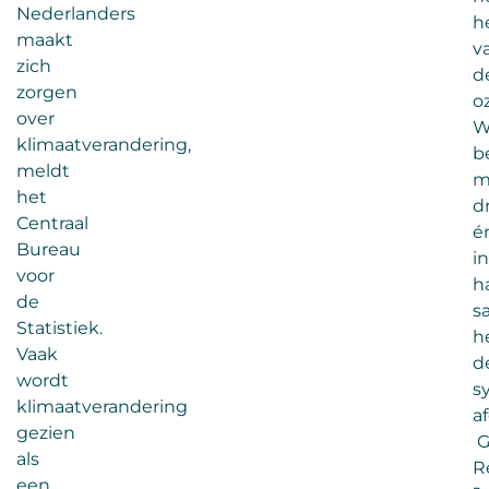
Nederlanders
h
maakt
v
zich
d
zorgen
o
over
W
klimaatverandering,
b
meldt
m
het
d
Centraal
é
Bureau
i
voor
h
de
s
Statistiek.
h
Vaak
d
wordt
s
klimaatverandering
a
gezien
G
als
R
een