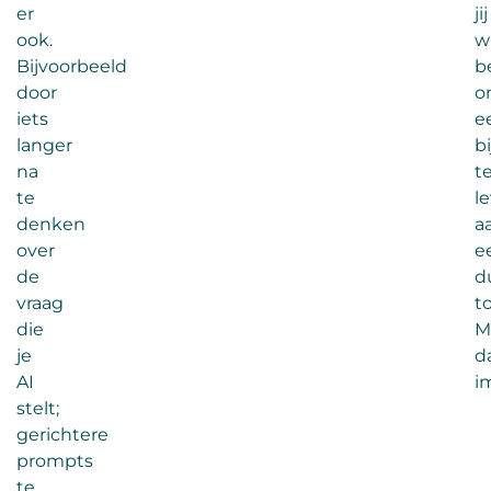
er
jij
ook.
wi
Bijvoorbeeld
b
door
o
iets
e
langer
b
na
t
te
l
denken
a
over
e
de
d
vraag
t
die
M
je
d
AI
i
stelt;
gerichtere
prompts
te