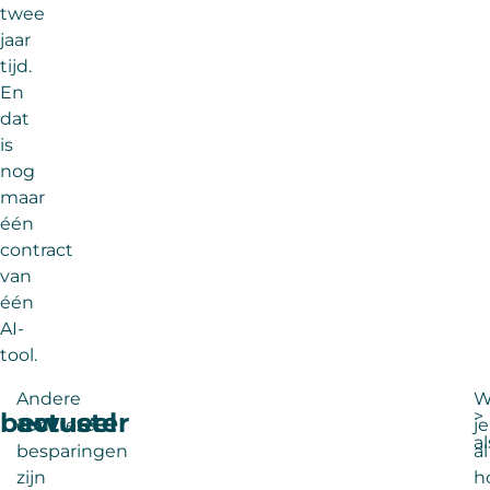
twee
jaar
tijd.
En
dat
is
nog
maar
één
contract
van
één
AI-
tool.
Andere
W
>
bewuster
actueel
concrete
je
a
besparingen
al
zijn
h