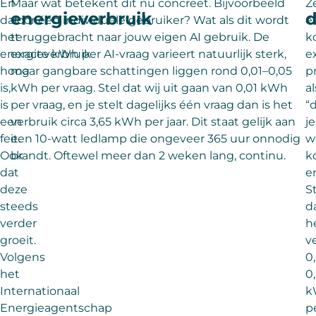
En
Maar wat betekent dit nu concreet. Bijvoorbeeld
Ze
energieverbruik
d
dat
voor één individuele gebruiker? Wat als dit wordt
e
het
teruggebracht naar jouw eigen AI gebruik. De
k
energieverbruik
exacte kWh per AI-vraag varieert natuurlijk sterk,
e
hoog
maar gangbare schattingen liggen rond 0,01–0,05
p
is,
kWh per vraag. Stel dat wij uit gaan van 0,01 kWh
al
is
per vraag, en je stelt dagelijks één vraag dan is het
“
een
verbruik circa 3,65 kWh per jaar. Dit staat gelijk aan
je
feit.
een 10-watt ledlamp die ongeveer 365 uur onnodig
w
Ook
brandt. Oftewel meer dan 2 weken lang, continu.
k
dat
e
deze
S
steeds
d
verder
h
groeit.
v
Volgens
0
het
0
Internationaal
k
Energieagentschap
p