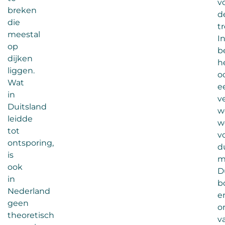
v
breken
d
die
tr
meestal
I
op
b
dijken
h
liggen.
o
Wat
e
in
ve
Duitsland
w
leidde
w
tot
v
ontsporing,
d
is
m
ook
D
in
b
Nederland
e
geen
o
theoretisch
v