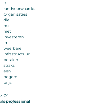
is
randvoorwaarde.
Organisaties
die
nu
niet
investeren
in
weerbare
infrastructuur,
betalen
straks
een
hogere
prijs.
>
Of
als
schrijf
professional