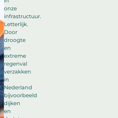
in
onze
infrastructuur.
Letterlijk.
Door
droogte
en
extreme
regenval
verzakken
in
Nederland
bijvoorbeeld
dijken
en