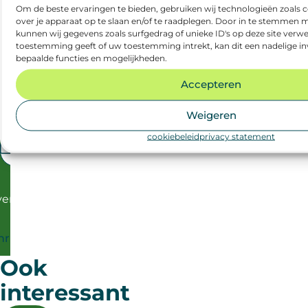
Om de beste ervaringen te bieden, gebruiken wij technologieën zoals 
en
over je apparaat op te slaan en/of te raadplegen. Door in te stemmen
kies
kunnen wij gegevens zoals surfgedrag of unieke ID's op deze site verwe
welke
toestemming geeft of uw toestemming intrekt, kan dit een nadelige i
bepaalde functies en mogelijkheden.
nieuwsbrief
je
Accepteren
wilt
ontvangen:
Weigeren
cookiebeleid
privacy statement
E-mailadres
*
Welk nieuws wil je ontvangen?
*
er
Professional
hrijven
Ook
interessant