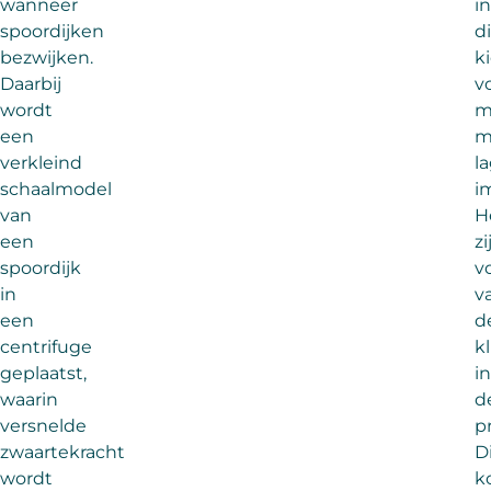
wanneer
i
spoordijken
d
bezwijken.
k
Daarbij
v
wordt
m
een
m
verkleind
l
schaalmodel
i
van
H
een
zi
spoordijk
v
in
v
een
d
centrifuge
k
geplaatst,
in
waarin
d
versnelde
pr
zwaartekracht
D
wordt
k