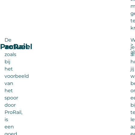
m
g
t
kr
De
W
>
ProRail
actueel
aanpak,
je
a
zoals
al
bij
h
het
jij
voorbeeld
wi
van
b
het
o
spoor
e
door
b
ProRail,
t
is
l
een
a
goed
e