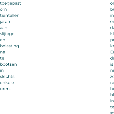
toegepast
o
om
b
tientallen
i
jaren
e
aan
d
slijtage
k
en
pr
belasting
kr
na
E
te
d
bootsen
is
in
n
slechts
z
enkele
r
uren.
h
bl
i
t
s