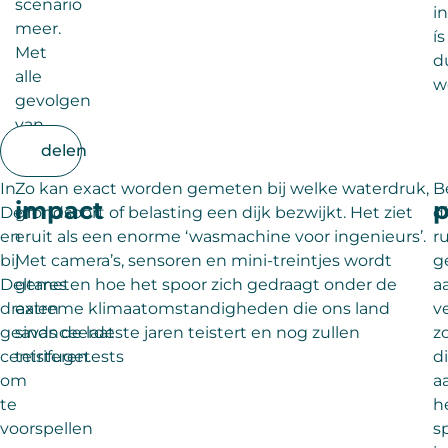
scenario
i
meer.
ís
Met
d
alle
w
gevolgen
van
dien.
delen
In
Zo kan exact worden gemeten bij welke waterdruk,
B
impact
p
Delft
grondsoort of belasting een dijk bezwijkt. Het ziet
d
en
eruit als een enorme ‘wasmachine voor ingenieurs’.
r
bij
Met camera’s, sensoren en mini-treintjes wordt
g
Deltares
gemeten hoe het spoor zich gedraagt onder de
a
draaien
extreme klimaatomstandigheden die ons land
v
geavanceerde
sinds de laatste jaren teistert en nog zullen
z
centrifugetests
teisteren.
d
om
a
te
h
voorspellen
s