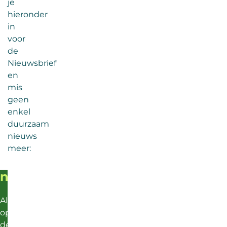
je
hieronder
in
voor
de
Nieuwsbrief
en
mis
geen
enkel
duurzaam
nieuws
meer:
nieuwsbrief
Altijd
op
de