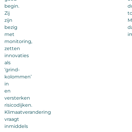
begin.
d
Zij
t
zijn
M
bezig
d
met
i
monitoring,
zetten
innovaties
als
‘grind-
kolommen’
in
en
versterken
risicodijken.
Klimaatverandering
vraagt
inmiddels