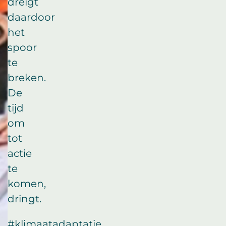
dreigt
daardoor
het
spoor
te
breken.
De
tijd
om
tot
actie
te
komen,
dringt.
#klimaatadaptatie