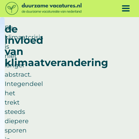
Doorgaan naar inhoud
ME
de
De
klimaatcrisis
invloed
is
van
niet
klimaatverandering
langer
abstract.
Integendeel
het
trekt
steeds
diepere
sporen