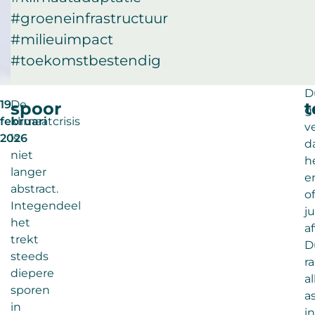
#groeneinfrastructuur
#milieuimpact
#toekomstbestendig
D
19
De
spoor
t
g
februari
klimaatcrisis
v
2026
is
d
niet
h
langer
e
abstract.
of
Integendeel
ju
het
a
trekt
D
steeds
r
diepere
al
sporen
a
in
in