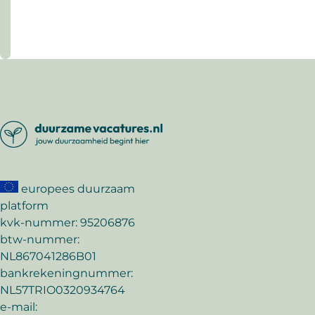
ontstaan
Lees
uit
meer
een
klein
idee
europees duurzaam
platform
kvk-nummer: 95206876
btw-nummer:
NL867041286B01
bankrekeningnummer:
NL57TRIO0320934764
e-mail: