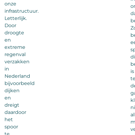
onze
o
infrastructuur.
d
Letterlijk.
b
Door
Z
droogte
b
en
e
extreme
s
regenval
d
verzakken
b
in
is
Nederland
t
bijvoorbeeld
d
dijken
g
en
k
dreigt
n
daardoor
a
het
m
spoor
v
te