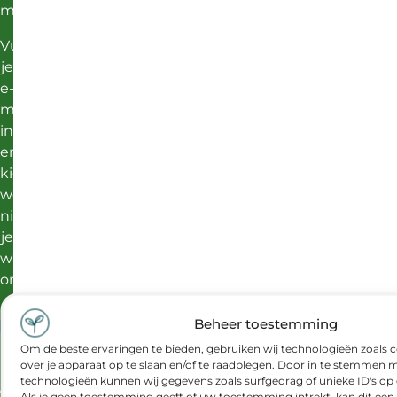
meer.
Vul
je
e-
mailadres
in
en
kies
welke
nieuwsbrief
je
wilt
ontvangen:
E-mailadres
*
Beheer toestemming
Om de beste ervaringen te bieden, gebruiken wij technologieën zoals 
over je apparaat op te slaan en/of te raadplegen. Door in te stemmen 
Welk nieuws wil je ontvangen?
*
technologieën kunnen wij gegevens zoals surfgedrag of unieke ID's op 
er
Professional
Als je geen toestemming geeft of uw toestemming intrekt, kan dit een 