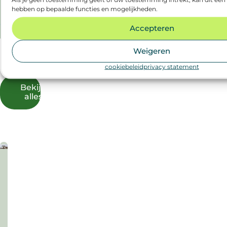
hebben op bepaalde functies en mogelijkheden.
hrijven
Accepteren
Ook
Weigeren
interessant
cookiebeleid
privacy statement
Bekijk
alles
augustus
zomerspecial
2026
één
persoon