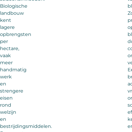
Biologische
bl
landbouw
Z
kent
pr
lagere
o
opbrengsten
bl
per
d
hectare,
c
vaak
o
meer
v
handmatig
E
werk
b
en
a
strengere
v
eisen
o
rond
s
welzijn
e
en
k
bestrijdingsmiddelen.
e