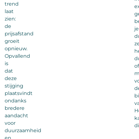
trend
e
laat
g
zien:
b
de
je
prijsafstand
d
groeit
ze
opnieuw.
h
Opvallend
d
is
of
dat
m
deze
v
stijging
d
plaatsvindt
b
ondanks
va
bredere
H
aandacht
k
voor
d
duurzaamheid
en