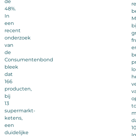
de
re
48%.
b
In
M
een
bi
recent
g
onderzoek
fr
van
e
de
b
Consumentenbond
p
bleek
l
dat
h
166
v
producten,
v
bij
o
13
t
supermarkt-
m
ketens,
d
een
1
duidelijke
I