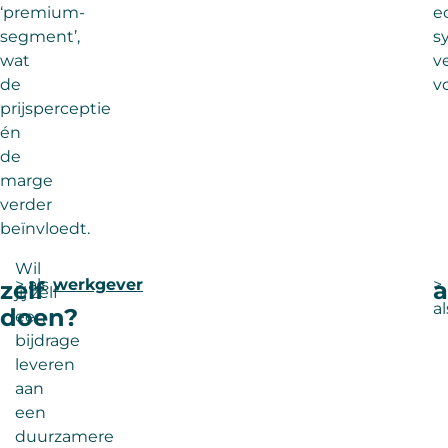
‘premium-
e
segment’,
s
wat
v
de
vo
prijsperceptie
én
de
marge
verder
beïnvloedt.
Wil
> als
werkgever
>
zelf
a
jij zelf
a
doen?
een
bijdrage
leveren
aan
een
duurzamere