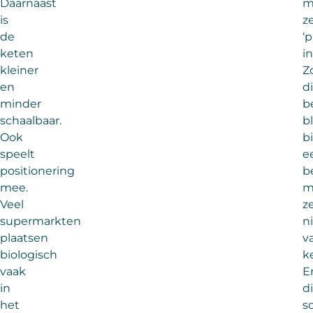
Daarnaast
m
is
ze
de
‘p
keten
in
kleiner
Z
en
d
minder
b
schaalbaar.
bl
Ook
b
speelt
e
positionering
b
mee.
m
Veel
z
supermarkten
n
plaatsen
v
biologisch
k
vaak
E
in
di
het
s