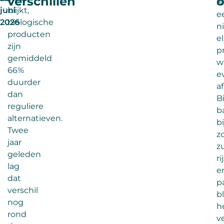
verschillen
o
is
juni
blijkt,
ee
2026
biologische
n
producten
e
zijn
p
gemiddeld
w
66%
e
duurder
af
dan
Bi
reguliere
b
alternatieven.
b
Twee
z
jaar
zu
geleden
ri
lag
e
dat
p
verschil
bl
nog
h
rond
v