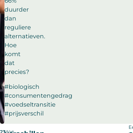
66%
duurder
dan
reguliere
alternatieven.
Hoe
komt
dat
precies?
#biologisch
#consumentengedrag
#voedseltransitie
#prijsverschil
Ee
23
Wat