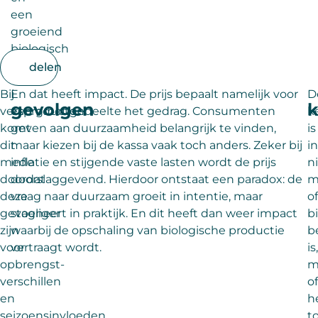
een
groeiend
biologisch
aanbod.
delen
Bij
En dat heeft impact. De prijs bepaalt namelijk voor
D
gevolgen
k
versproducten
een groot gedeelte het gedrag. Consumenten
k
komt
geven aan duurzaamheid belangrijk te vinden,
is
dit
maar kiezen bij de kassa vaak toch anders. Zeker bij
i
mede
inflatie en stijgende vaste lasten wordt de prijs
n
doordat
doorslaggevend. Hierdoor ontstaat een paradox: de
m
deze
vraag naar duurzaam groeit in intentie, maar
of
gevoeliger
stagneert in praktijk. En dit heeft dan weer impact
b
zijn
waarbij de opschaling van biologische productie
b
voor
vertraagt wordt.
is,
opbrengst-
m
verschillen
of
en
h
seizoensinvloeden.
t