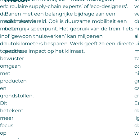
en
‘circulaire supply-chain experts’ of ‘eco-designers’.
vo
de
Banen met een belangrijke bijdrage aan een
v
maakindustrie
schonere wereld. Ook is duurzame mobiliteit een
d
moeten
belangrijk speerpunt. Het gebruik van de trein, fiets
n
in
of ‘gewoon thuiswerken’ kan miljoenen
a
de
autokilometers besparen. Werk geeft zo een directe
u
toekomst
positieve impact op het klimaat.
m
bewuster
za
omgaan
o
met
n
producten
g
en
c
grondstoffen.
c
Dit
E
betekent
d
meer
li
focus
d
op
w