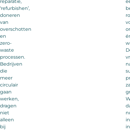
reparatie,
e
‘refurbishen’,
b
doneren
ro
van
v
overschotten
o
en
é
zero-
w
waste
D
processen.
v
Bedrijven
n
die
su
meer
p
circulair
za
gaan
g
werken,
W
dragen
d
niet
n
alleen
i
bij
in