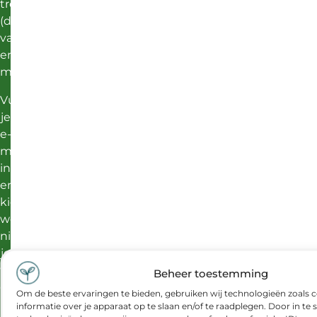
trends,
(duurzame
vacatures)
en
meer.
Vul
je
e-
mailadres
in
en
kies
welke
nieuwsbrief
je
wilt
Beheer toestemming
ontvangen:
Om de beste ervaringen te bieden, gebruiken wij technologieën zoals 
informatie over je apparaat op te slaan en/of te raadplegen. Door in 