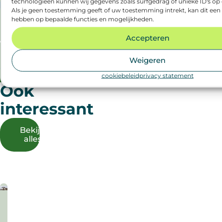
technologieën kunnen wij gegevens zoals surfgedrag of unieke ID's op 
E-mailadres
*
Als je geen toestemming geeft of uw toestemming intrekt, kan dit een 
hebben op bepaalde functies en mogelijkheden.
Welk nieuws wil je ontvangen?
*
Accepteren
er
Professional
Weigeren
hrijven
cookiebeleid
privacy statement
Ook
interessant
Bekijk
alles
augustus
zomerspecial
2026