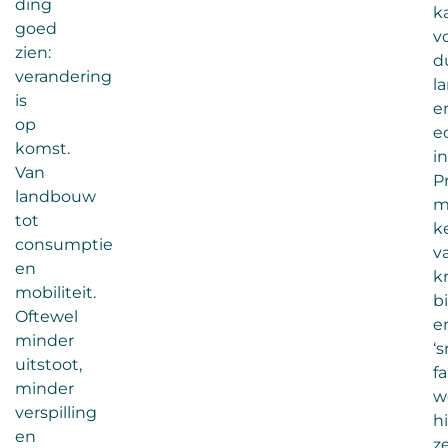
ding
k
goed
v
zien:
d
verandering
l
is
e
op
e
komst.
i
Van
P
landbouw
m
tot
k
consumptie
v
en
k
mobiliteit.
bi
Oftewel
e
minder
‘
uitstoot,
f
minder
w
verspilling
h
en
z