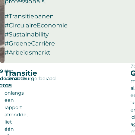
professionals.
#Transitiebanen
#CirculaireEconomie
#Sustainability
#GroeneCarrière
#Arbeidsmarkt
Z
9
Het
Transitie
C
b
december
klimaatburgerberaad
m
2025
dat
al
onlangs
e
een
‘
rapport
e
afrondde,
‘c
liet
a
één
m