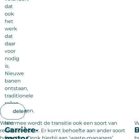
dat
ook
het
werk
dat
daar
voor
nodig
is.
Nieuwe
banen
ontstaan,
traditionele
rollen
veranderen.
delen
Want
Hiermee wordt de transitie ook een soort van
W
Carrière-
B
retail,
carrièremotor. Er komt behoefte aan ander soort
h
motor
horeca
functies. Denk hierbij aan ‘waste-managers’,
b