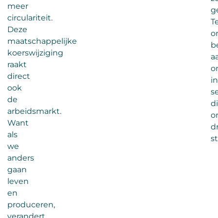
meer
g
circulariteit.
Te
Deze
o
maatschappelijke
b
koerswijziging
a
raakt
o
direct
in
ook
s
de
d
arbeidsmarkt.
o
Want
d
als
s
we
anders
gaan
leven
en
produceren,
verandert