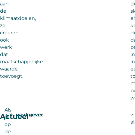
aan
d
de
sk
klimaatdoelen,
e
ze
k
creëren
d
ook
d
werk
p
dat
i
maatschappelijke
in
waarde
e
toevoegt.
t
m
b
w
Als
> als
werkgever
>
Actueel
je
a
op
de