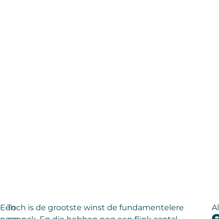
Een
Toch is de grootste winst de fundamentelere
Al