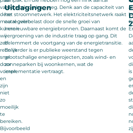
paar
aanpak. En die hebben nog een flink aantal
m
Uitdagingen
E
van
obstakels op hun weg. Denk aan de capaciteit​ van
al
deze
het stroomnetwerk. Het elektriciteitsnetwerk raakt
h
maatregelen
nu al overbelast door de snelle groei van
G
2
kunnen
hernieuwbare energiebronnen. ​Daarnaast komt de
E
wij
vergroening van de industrie traag op gang. Dit
D
zelf
belemmert de voortgang van de energietransitie.
a
redelijk
En verder is er publieke weerstand​ tegen
d
snel
grootschalige energieprojecten, zoals wind- en
v
door
zonneparken bij woonkernen, wat de
d
voeren
implementatie vertraagt.​
is
en
g
zijn
e
niet
d
zo
s
moeilijk
d
te
n
bereiken.
n
Bijvoorbeeld
zi