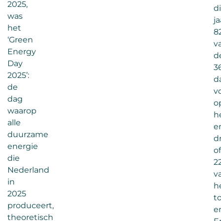
2025,
di
was
ja
het
8
‘Green
v
Energy
d
Day
3
2025’:
d
de
v
dag
o
waarop
h
alle
e
duurzame
dr
energie
o
die
2
Nederland
v
in
h
2025
t
produceert,
e
theoretisch