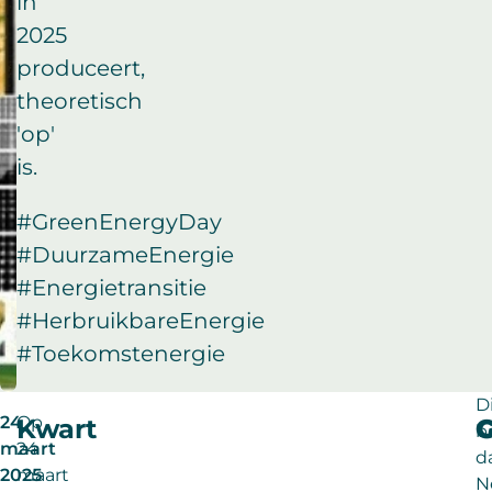
in
2025
produceert,
theoretisch
'op'
is.
#GreenEnergyDay
#DuurzameEnergie
#Energietransitie
#HerbruikbareEnergie
#Toekomstenergie
D
24
Op
Kwart
G
b
maart
24
d
2025
maart
N