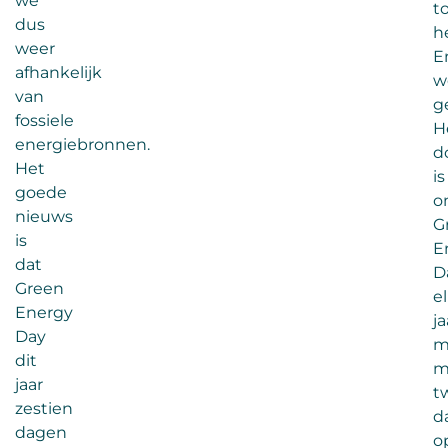
we
t
dus
h
weer
E
afhankelijk
w
van
g
fossiele
H
energiebronnen.
d
Het
is
goede
o
nieuws
G
is
E
dat
D
Green
e
Energy
ja
Day
m
dit
m
jaar
t
zestien
d
dagen
o