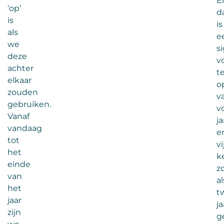
E
‘op’
d
is
is
als
e
we
s
deze
v
achter
t
elkaar
o
zouden
v
gebruiken.
v
Vanaf
j
vandaag
e
tot
vi
het
k
einde
z
van
al
het
t
jaar
ja
zijn
g