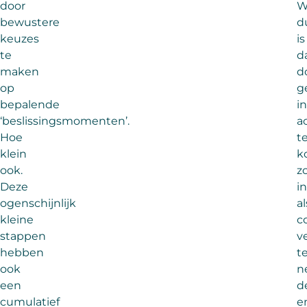
door
W
bewustere
d
keuzes
is
te
d
maken
d
op
g
bepalende
in
‘beslissingsmomenten’.
a
Hoe
t
klein
k
ook.
z
Deze
i
ogenschijnlijk
al
kleine
co
stappen
v
hebben
t
ook
n
een
d
cumulatief
e