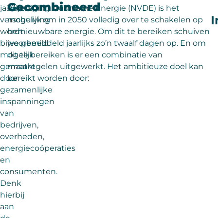
Gecombineerd
jaarlijkse
Vereniging Duurzame Energie (NVDE) is het
I
verschuiving
mogelijk om in 2050 volledig over te schakelen op
wordt
hernieuwbare energie. Om dit te bereiken schuiven
bijvoorbeeld
we gemiddeld jaarlijks zo’n twaalf dagen op. En om
mogelijk
dit te bereiken is er een combinatie van
gemaakt
maatregelen uitgewerkt. Het ambitieuze doel kan
door
bereikt worden door:​
gezamenlijke
inspanningen
van
bedrijven,
overheden,
energiecoöperaties
en
consumenten.
Denk
hierbij
aan