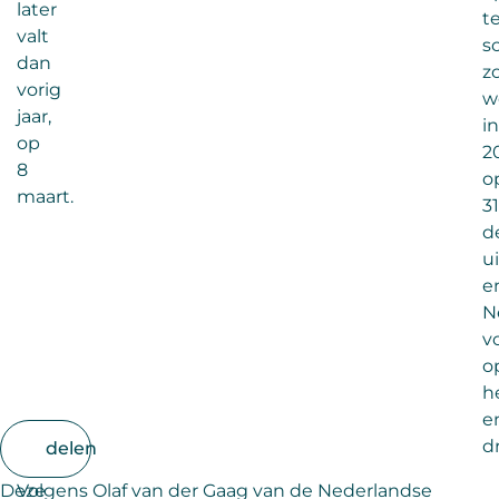
later
t
valt
s
dan
z
vorig
w
jaar,
in
op
2
8
o
maart.
31
d
u
e
N
v
o
h
e
dr
delen
Deze
Volgens Olaf van der Gaag van de Nederlandse