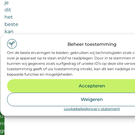
je
dit
het
beste
kan
doen
Beheer toestemming
als:
Om de beste ervaringen te bieden, gebruiken wij technologieën zoals 
nieuwsbrief
over je apparaat op te slaan en/of te raadplegen. Door in te stemmen
kunnen wij gegevens zoals surfgedrag of unieke ID's op deze site verwe
toestemming geeft of uw toestemming intrekt, kan dit een nadelige i
Altijd
bepaalde functies en mogelijkheden.
op
Accepteren
de
hoogte
Weigeren
van
actueel
cookiebeleid
privacy statement
duurzaam
nieuws,
groene