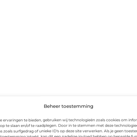
Beheer toestemming
kingskracht
 ervaringen te bieden, gebruiken wij technologieën zoals cookies om info
 op te slaan en/of te raadplegen. Door in te stemmen met deze technologi
s zoals surfgedrag of unieke ID's op deze site verwerken. Als je geen toes
 toestemming intrekt, kan dit een nadelige invloed hebben op bepaalde fun