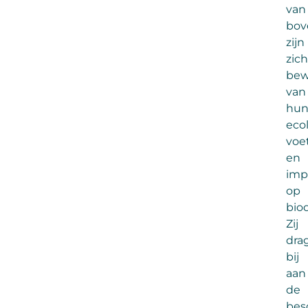
van
bov
zijn
zich
bew
van
hu
eco
voe
en
imp
op
bio
Zij
dra
bij
aan
de
bes