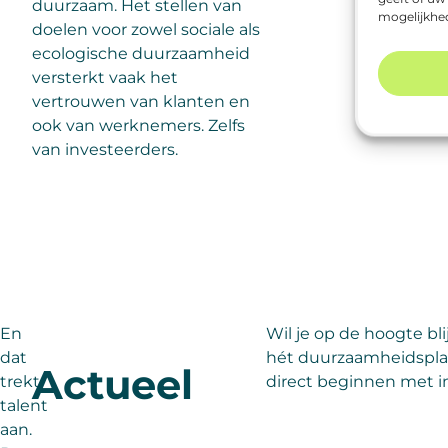
duurzaam. Het stellen van
mogelijkhe
doelen voor zowel sociale als
ecologische duurzaamheid
versterkt vaak het
vertrouwen van klanten en
ook van werknemers. Zelfs
van investeerders.
En
Wil je op de hoogte bl
dat
hét duurzaamheidsplatf
Actueel
trekt
direct beginnen met i
talent
aan.