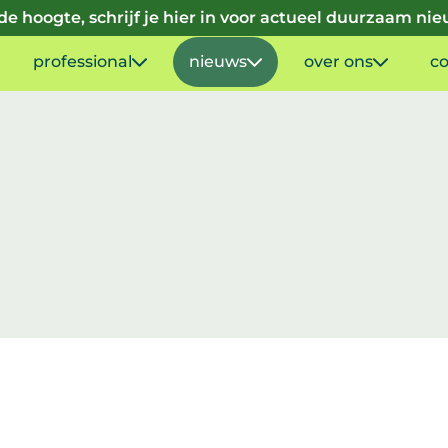
p de hoogte, schrijf je hier in voor actueel duurzaam ni
professional
nieuws
over ons
co