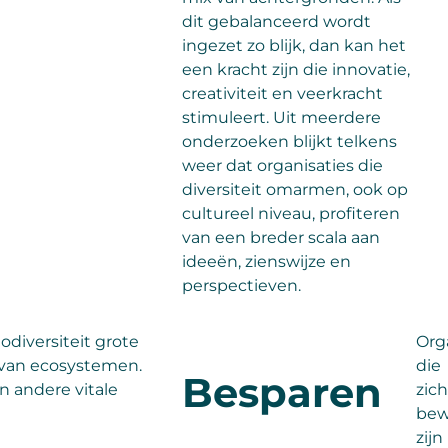
dit gebalanceerd wordt
ingezet zo blijk, dan kan het
een kracht zijn die innovatie,
creativiteit en veerkracht
stimuleert. Uit meerdere
onderzoeken blijkt telkens
weer dat organisaties die
diversiteit omarmen, ook op
cultureel niveau, profiteren
van een breder scala aan
ideeën, zienswijze en
perspectieven.
iodiversiteit grote
Org
it van ecosystemen.
die
Besparen
n andere vitale
zich
bew
zijn