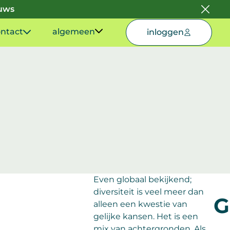
euws
ntact
algemeen
inloggen
Even globaal bekijkend;
diversiteit is veel meer dan
G
alleen een kwestie van
gelijke kansen. Het is een
mix van achtergronden. Als