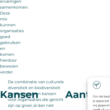
ervaringen
samenkomen.
Deze
mix
kunnen
organisaties
goed
gebruiken
en
komen
hierdoor
bewezen
verder.
De combinatie van culturele
diversiteit en biodiversiteit
Kansen
Aantrek
biedt dus tal van kansen
Om de beste
voor organisaties die gericht
je apparaat
zijn op groei; al dan niet
wij gegeven
geeft of uw