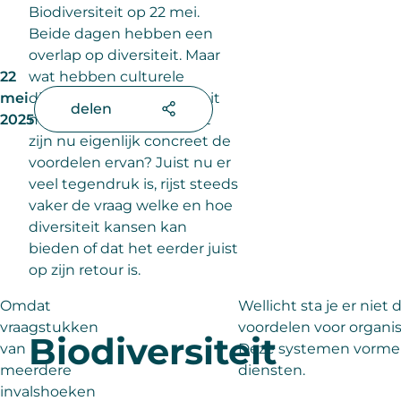
Biodiversiteit op 22 mei.
Beide dagen hebben een
overlap op diversiteit. Maar
22
wat hebben culturele
mei
diversiteit en biodiversiteit
delen
2025
met elkaar gemeen? Wat
zijn nu eigenlijk concreet de
voordelen ervan? Juist nu er
veel tegendruk is, rijst steeds
vaker de vraag welke en hoe
diversiteit kansen kan
bieden of dat het eerder juist
op zijn retour is.
Omdat
Wellicht sta je er niet 
vraagstukken
voordelen voor organisa
Biodiversiteit
van
Deze systemen vormen 
meerdere
diensten.
invalshoeken