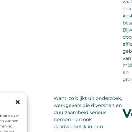
vaa
ook
kos
bes
Bij
doo
effi
geb
van
mid
en
gro
Want, zo blijkt uit onderzoek,
werkgevers die diversiteit en
V
duurzaamheid serieus
rmatie over
nemen – en ook
eën kunnen
daadwerkelijk in hun
temming
cties en