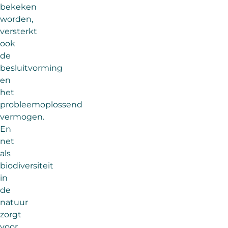
bekeken
worden,
versterkt
ook
de
besluitvorming
en
het
probleemoplossend
vermogen.
En
net
als
biodiversiteit
in
de
natuur
zorgt
voor