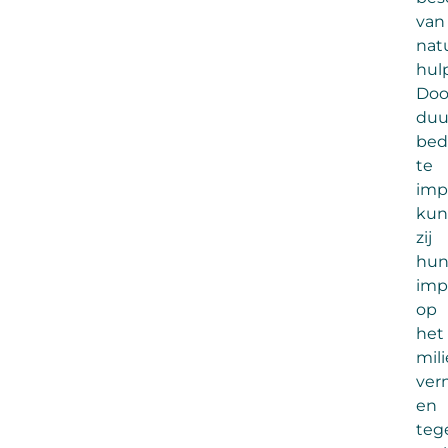
van
natu
hul
Doo
duu
bedr
te
imp
kun
zij
hu
imp
op
het
mil
ver
en
tege