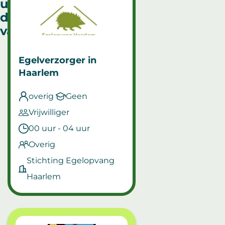
uitgelichte
duurzame
vacatures
Egelverzorger
in
Haarlem
overig
Geen
Vrijwilliger
00 uur - 04 uur
Overig
Stichting Egelopvang
Haarlem