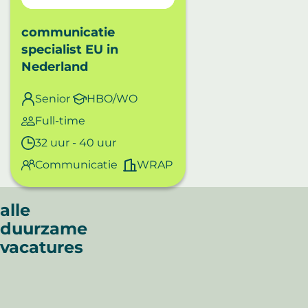
communicatie
specialist EU
in
Nederland
Senior
HBO/WO
Full-time
32 uur - 40 uur
Communicatie
WRAP
Sorry,
alle
we
duurzame
hebben
vacatures
geen
item
kunnen
vinden