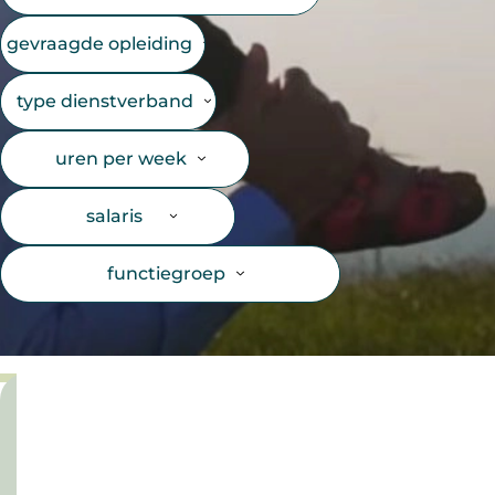
gevraagde opleiding
type dienstverband
uren per week
salaris
functiegroep
inschrijven
voor
duurzame