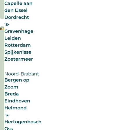
Lees
Capelle aan
in
meer
den IJssel
de
Dordrecht
zomer.
‘s-
Wat
Gravenhage
is
Leiden
waar
juli
duurzaam nieuws
Rotterdam
hierover?
2026
Spijkenisse
De
Zoetermeer
mythe
3-
van
daagse
Noord-Brabant
de
werkweek
Bergen op
zomertijd
voor
Zoom
duurzamere
sollicitatie
Een
inzet
Breda
ontrafeld.
verkorte
Eindhoven
driedaagse
Helmond
werkweek,
‘s-
lekker
Hertogenbosch
vrij.
Oss
#duurzamearbeidsmarkt