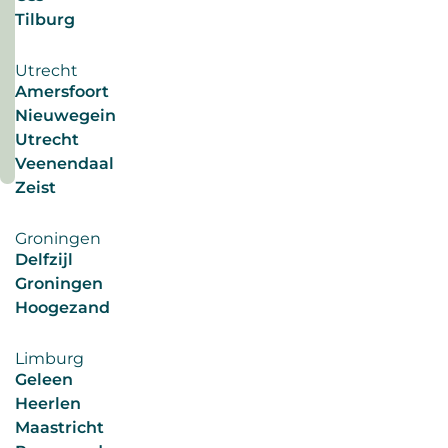
Voor
Tilburg
#werkprivébalans
sommigen
#werkprivébalans
een
#toekomstwerk
Utrecht
droom.
Amersfoort
#korterwerken
Wat
Nieuwegein
Lees
nou
Utrecht
meer
als
Veenendaal
deze
Zeist
driedaagse
werkweek
Groningen
structureel
Delfzijl
de
Groningen
norm
Hoogezand
wordt?
Steeds
Limburg
meer
Geleen
organisaties
Heerlen
experimenteren
Maastricht
met