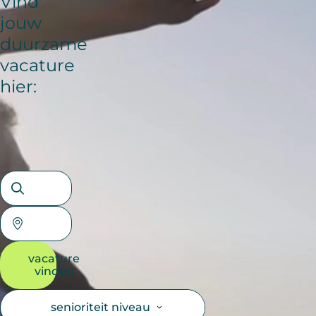
Vind
jouw
duurzame
vacature
hier:
vacature
vinden
senioriteit niveau