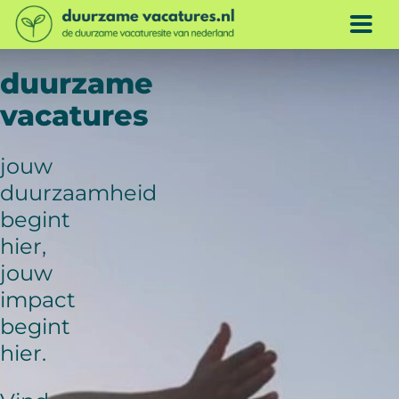
Doorgaan naar inhoud
ME
duurzame
vacatures
jouw
duurzaamheid
begint
hier,
jouw
impact
begint
hier.