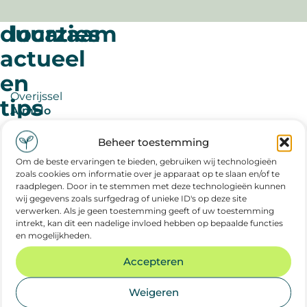
svp.
duurzaam
locaties
actueel
en
Overijssel
tips
Almelo
Deventer
meer
Beheer toestemming
Enschede
duurzaam
Hengelo
nieuws
Om de beste ervaringen te bieden, gebruiken wij technologieën
zoals cookies om informatie over je apparaat op te slaan en/of te
Zwolle
raadplegen. Door in te stemmen met deze technologieën kunnen
wij gegevens zoals surfgedrag of unieke ID's op deze site
Zeeland
verwerken. Als je geen toestemming geeft of uw toestemming
intrekt, kan dit een nadelige invloed hebben op bepaalde functies
Goes
en mogelijkheden.
Middelburg
juli
duurzaam nieuws
Terneuzen
Accepteren
2026
Vlissingen
Weigeren