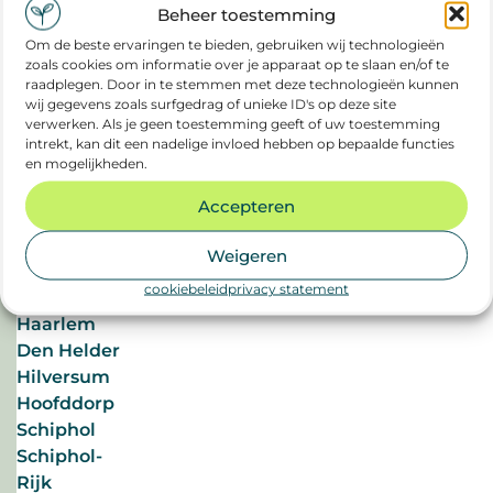
2026
Vlissingen
Beheer toestemming
Om de beste ervaringen te bieden, gebruiken wij technologieën
zoals cookies om informatie over je apparaat op te slaan en/of te
Drenthe
rust
raadplegen. Door in te stemmen met deze technologieën kunnen
Assen
is
wij gegevens zoals surfgedrag of unieke ID's op deze site
een
Emmen
verwerken. Als je geen toestemming geeft of uw toestemming
nieuwe
intrekt, kan dit een nadelige invloed hebben op bepaalde functies
Hoogeveen
duurzame
en mogelijkheden.
In
arbeidsvoorwaarde
Noord-
Accepteren
Nederland
Holland
groeit
Alkmaar
Weigeren
de
Amstelveen
aandacht
cookiebeleid
privacy statement
Amsterdam
voor
#rechtoprust
Haarlem
‘het
#duurzameinzetbaarheid
Den Helder
recht
#werkgeluk
Hilversum
op
#duurzaamwerken
Hoofddorp
onbereikbaarheid’.
Schiphol
Uit
Schiphol-
Lees
onderzoek
meer
Rijk