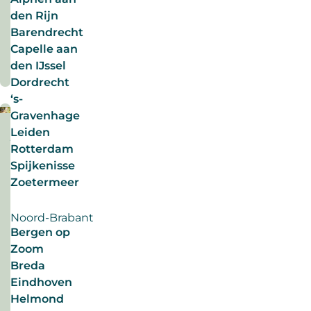
ook
#ontrafeld
mag
den Rijn
over
#zomersollicitatie
niet?
Barendrecht
solliciteren
Lees
Capelle aan
in
meer
den IJssel
de
Dordrecht
zomer.
‘s-
Wat
Gravenhage
is
Leiden
waar
juli
duurzaam nieuws
Rotterdam
hierover?
2026
Spijkenisse
De
Zoetermeer
mythe
3-
van
daagse
Noord-Brabant
de
werkweek
Bergen op
zomertijd
voor
Zoom
duurzamere
sollicitatie
Een
inzet
Breda
ontrafeld.
verkorte
Eindhoven
driedaagse
Helmond