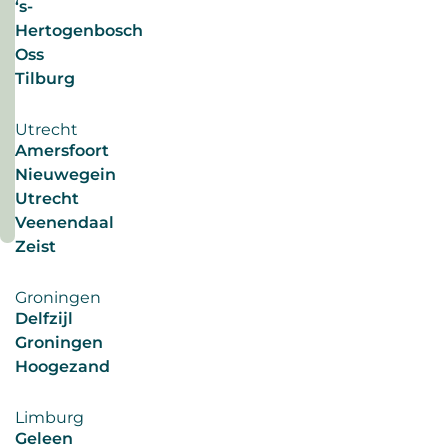
werkweek,
‘s-
lekker
Hertogenbosch
vrij.
Oss
#duurzamearbeidsmarkt
Voor
Tilburg
#werkprivébalans
sommigen
#werkprivébalans
een
#toekomstwerk
Utrecht
droom.
Amersfoort
#korterwerken
Wat
Nieuwegein
Lees
nou
Utrecht
meer
als
Veenendaal
deze
Zeist
driedaagse
werkweek
Groningen
structureel
Delfzijl
de
Groningen
norm
Hoogezand
wordt?
Steeds
Limburg
meer
Geleen