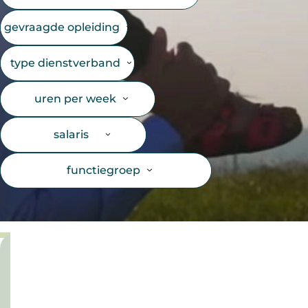
gevraagde opleiding
type dienstverband
uren per week
salaris
functiegroep
inschrijven
voor
duurzame