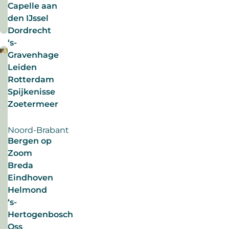
Lees
Capelle aan
in
meer
den IJssel
de
Dordrecht
zomer.
‘s-
Wat
Gravenhage
is
Leiden
waar
juli
duurzaam nieuws
Rotterdam
hierover?
2026
Spijkenisse
De
Zoetermeer
mythe
3-
van
daagse
Noord-Brabant
de
werkweek
Bergen op
zomertijd
voor
Zoom
duurzamere
sollicitatie
Een
inzet
Breda
ontrafeld.
verkorte
Eindhoven
driedaagse
Helmond
werkweek,
‘s-
lekker
Hertogenbosch
vrij.
Oss
#duurzamearbeidsmarkt