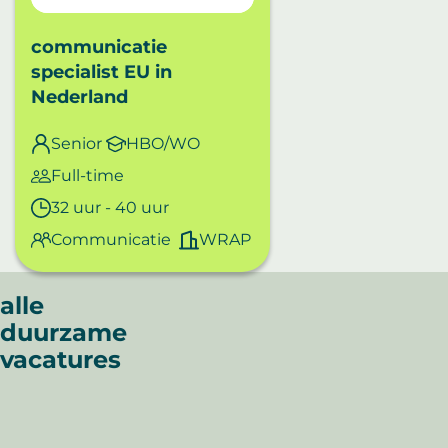
communicatie
specialist EU
in
Nederland
Senior
HBO/WO
Full-time
32 uur - 40 uur
Communicatie
WRAP
Sorry,
alle
we
duurzame
hebben
vacatures
geen
item
kunnen
vinden