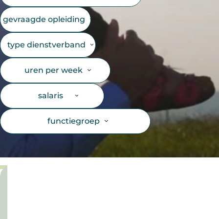
gevraagde opleiding
type dienstverband
uren per week
salaris
functiegroep
inschrijven
voor
duurzame