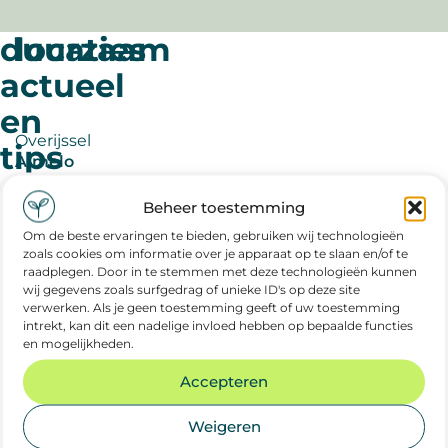
svp.
duurzaam
locaties
actueel
en
Overijssel
tips
Almelo
Deventer
meer
Beheer toestemming
Enschede
duurzaam
Hengelo
nieuws
Om de beste ervaringen te bieden, gebruiken wij technologieën
zoals cookies om informatie over je apparaat op te slaan en/of te
Zwolle
raadplegen. Door in te stemmen met deze technologieën kunnen
wij gegevens zoals surfgedrag of unieke ID's op deze site
Zeeland
verwerken. Als je geen toestemming geeft of uw toestemming
intrekt, kan dit een nadelige invloed hebben op bepaalde functies
Goes
en mogelijkheden.
Middelburg
juli
duurzaam nieuws
Terneuzen
Accepteren
2026
Vlissingen
Weigeren