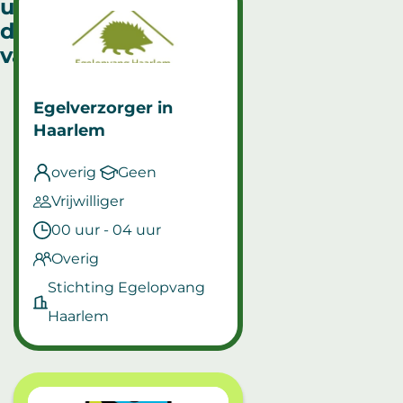
uitgelichte
duurzame
vacatures
Egelverzorger
in
Haarlem
overig
Geen
Vrijwilliger
00 uur - 04 uur
Overig
Stichting Egelopvang
Haarlem