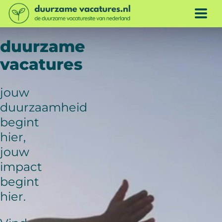
Doorgaan naar inhoud
ME
duurzame
vacatures
jouw
duurzaamheid
begint
hier,
jouw
impact
begint
hier.