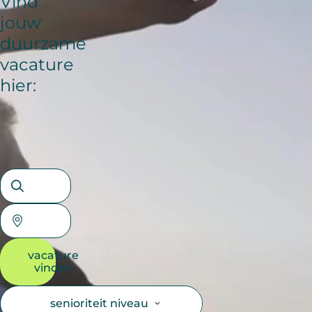
Vind
jouw
duurzame
vacature
hier:
vacature
vinden
senioriteit niveau