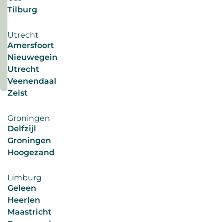
Voor
Tilburg
#werkprivébalans
sommigen
#werkprivébalans
een
#toekomstwerk
Utrecht
droom.
Amersfoort
#korterwerken
Wat
Nieuwegein
Lees
nou
Utrecht
meer
als
Veenendaal
deze
Zeist
driedaagse
werkweek
Groningen
structureel
Delfzijl
de
Groningen
norm
Hoogezand
wordt?
Steeds
Limburg
meer
Geleen
organisaties
Heerlen
experimenteren
Maastricht
met