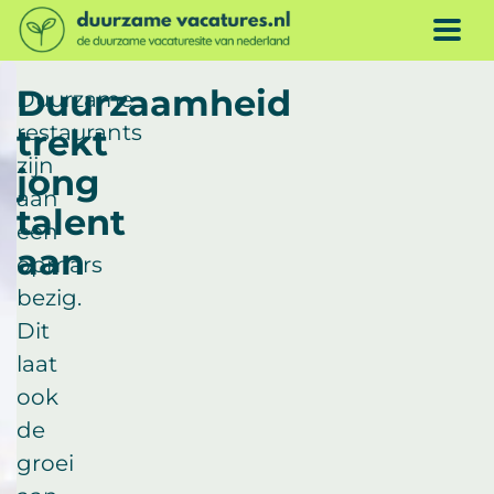
Doorgaan naar inhoud
ME
Duurzaamheid
Duurzame
restaurants
trekt
zijn
jong
aan
talent
een
aan
opmars
bezig.
Dit
laat
ook
de
groei