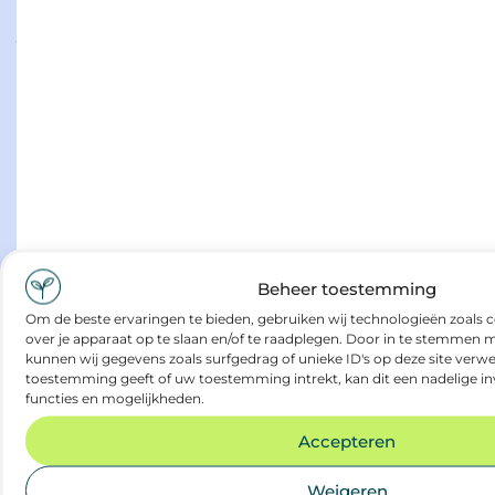
juni
duurzaam nieuws
2026
duurzamevacatures.nl:
bij
een
3-
Lees
daagse
meer
werkweek
duurzamer
inzetbaar?
Beheer toestemming
Om de beste ervaringen te bieden, gebruiken wij technologieën zoals 
over je apparaat op te slaan en/of te raadplegen. Door in te stemmen
mei
duurzaam nieuws
kunnen wij gegevens zoals surfgedrag of unieke ID's op deze site verwe
toestemming geeft of uw toestemming intrekt, kan dit een nadelige i
2026
functies en mogelijkheden.
Accepteren
hoe
recruitment
Weigeren
een