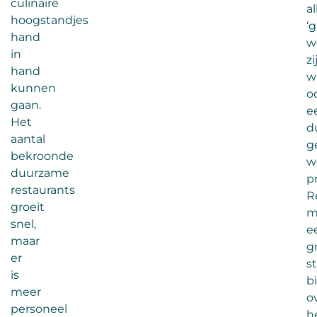
culinaire
a
hoogstandjes
‘
hand
w
in
zi
hand
w
kunnen
o
gaan.
e
Het
d
aantal
g
bekroonde
w
duurzame
p
restaurants
R
groeit
m
snel,
e
maar
g
er
s
is
b
meer
o
personeel
h