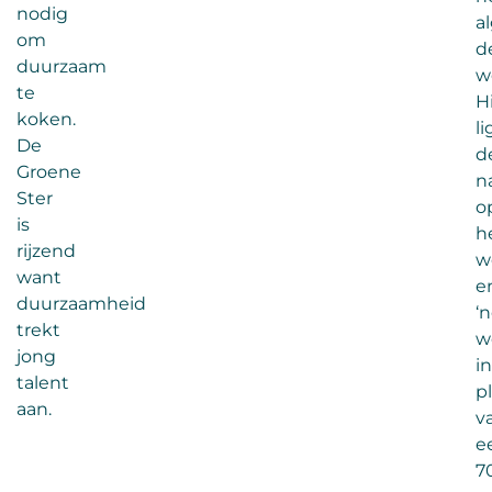
nodig
a
om
d
duurzaam
w
te
H
koken.
li
De
d
Groene
n
Ster
o
is
h
rijzend
w
want
e
duurzaamheid
‘
trekt
w
jong
in
talent
p
aan.
v
e
7