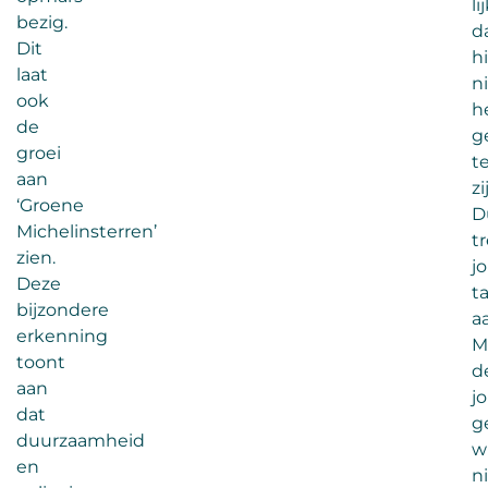
li
bezig.
d
Dit
h
laat
n
ook
h
de
g
groei
t
aan
zi
‘Groene
D
Michelinsterren’
t
zien.
j
Deze
t
bijzondere
a
erkenning
M
toont
d
aan
j
dat
g
duurzaamheid
wi
en
n