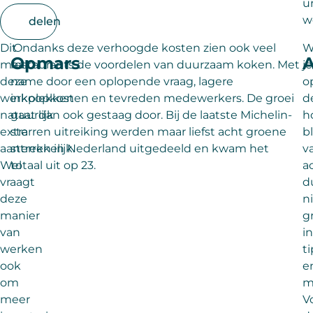
u
w
delen
Dit
Ondanks deze verhoogde kosten zien ook veel
W
Opmars
A
maakt
restaurants de voordelen van duurzaam koken. Met
je
deze
name door een oplopende vraag, lagere
o
werkplekken
inkoopkosten en tevreden medewerkers. De groei
d
natuurlijk
gaat dan ook gestaag door. Bij de laatste Michelin-
h
extra
sterren uitreiking werden maar liefst acht groene
b
aantrekkelijk.
sterren in Nederland uitgedeeld en kwam het
v
Wel
totaal uit op 23.
a
vraagt
d
deze
n
manier
g
van
i
werken
ti
ook
e
om
m
meer
V