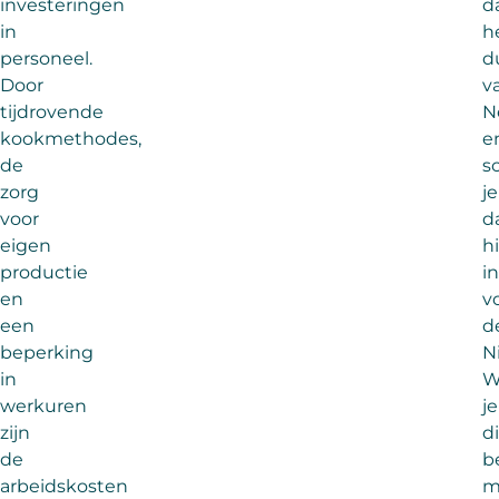
investeringen
d
in
h
personeel.
d
Door
v
tijdrovende
N
kookmethodes,
e
de
sc
zorg
je
voor
d
eigen
h
productie
in
en
v
een
d
beperking
N
in
W
werkuren
je
zijn
d
de
b
arbeidskosten
m